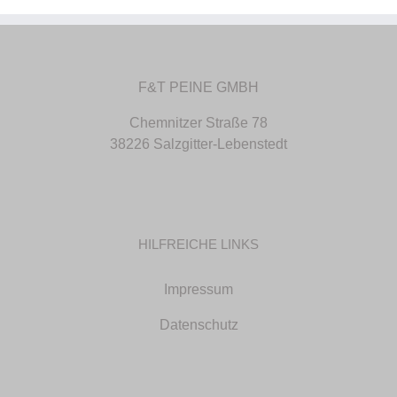
F&T PEINE GMBH
Chemnitzer Straße 78
38226 Salzgitter-Lebenstedt
HILFREICHE LINKS
Impressum
Datenschutz